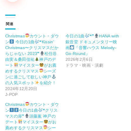
関連
Christmas
カウント・ダウ
今日の1曲
❝❞
HANA with
ン
今日の1曲
❝Kissin’
銀音堂 ドキュメンタリー映
Christmas〜クリスマスだか
画
『音響ハウス Melody-
らじゃない 2023❞
松任谷
Go-Round』
由実＆桑田佳祐
神戸のデ
2026年2月6日
ート
マイスター
がお薦
ドラマ・映画・演劇
めするクリスマス
シーズ
ンに過ごして欲しい神戸
の人気スポット
を紹介！
2024年12月20日
J-POP
Christmas
カウント・ダウ
ン
今日の1曲
❝クリス
マスの扉❞
須藤薫 神戸の
デート
マイスター
がお
薦めするクリスマス
シー