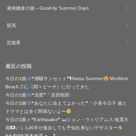
湘南鎌倉の旅～Good-by Summer Days
競馬
芸能界
最近の投稿
今日の1曲
❝潮騒サンセット❞🎙Natsu Summer
MonMon
Beach
（悶々ビーチ）に行ってきた
今日の1曲
❝流星❞
吉田拓郎
今日の1曲
❝あなたに会えてよかった❞
小泉今日子 曲と
ドラマとは全く関係ないよ〜
今日の1曲♬❝Earthquake❞
ジョン・ウィリアムス 地震大
国
いくら科学が進歩しても予知出来ないデザスター
❝令和8年熊本地震
❞