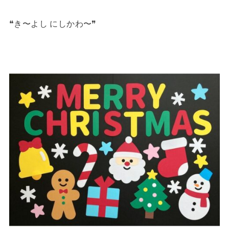
❝き〜よし にしかわ〜❞