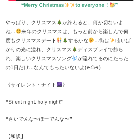
❝Merry Christmas
to everyone！
❞
やっぱり、クリスマス
が終わると、何か切ないよ
ね…
来年のクリスマスは、もっと前から楽しんで何
度もクリスマスデート
するかな
…街は
眩いば
かりの光に溢れ、クリスマス
ディスプレイで飾ら
れ、楽しいクリスマスソング
が流れてるのにたった
の1日だけ…なんてもったいないよ(⁠ᗒ⁠ᗩ⁠ᗕ⁠)
《サイレント・ナイト
》
❝Silent night, holy night❞
❝さいでんな〜ほーでんな〜❞
【和訳】