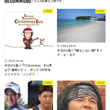
RECOMMEND
J-POP
J-POP
2024.08.12
今日の1曲
❝誰もいない海❞
ト
ア・エ・モア
2023.12.24
今日の1曲
Christmas・Eve🎙
山下 達郎シティ・ポップ JPOP❄
クリスマス・ソング
J-POP
J-POP