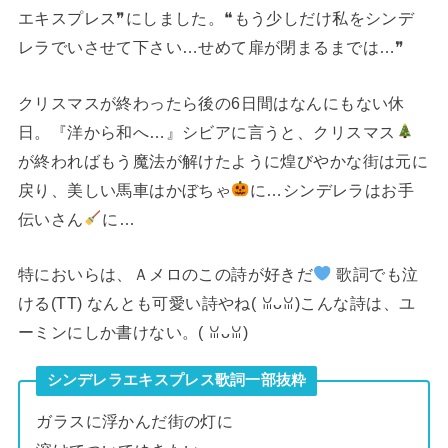
エキスプレス❞にしました。❝もう少しだけ私をシンデ
レラでいさせて下さい…せめて扉が閉まるまでは…❞
クリスマスが終わったら後の6日間はなんにもない休
日。『洋から和へ…』シビアに言うと、クリスマス
が終わればもう魔法が解けたように煌びやかな街は元に
戻り、美しい馬車はかぼちゃ
に…シンデレラはお手
伝いさん
に…
特においらは、Ａメロのこの詩が好きだ
歌詞でも泣
ける(TT) なんとも可愛い詩やね(⁠ ⁠ꈍ⁠ᴗ⁠ꈍ⁠)こんな詩は、ユ
ーミンにしか書けない。(⁠ ⁠ꈍ⁠ᴗ⁠ꈍ⁠)
シンデレラエキスプレス歌詞一部抜粋
ガラスに浮かんだ街の灯に