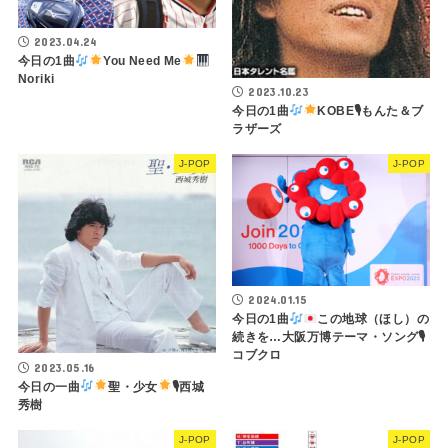
2023.04.24
今日の1曲
You Need Me
Noriki
2023.10.23
今日の1曲
KOBE🎙もんた＆ブ
ラザーズ
J-POP
J-POP
2024.01.15
今日の1曲
この地球（ほし）の
続きを…大阪万博テーマ・ソング🎙
コブクロ
2023.05.16
今日の一曲
聖・少女
🎙西城
秀樹
J-POP
J-POP