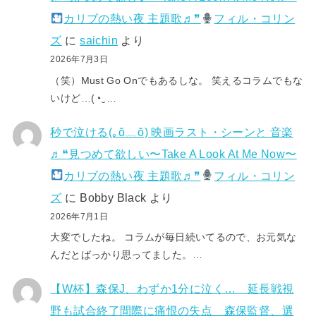
カリブの熱い夜 主題歌♬❞
フィル・コリン
ズ
に
saichin
より
2026年7月3日
（笑）Must Go Onでもあるしな。 笑えるコラムでもな
いけど…(⁠◔⁠‿⁠…
秒で泣ける(⁠｡⁠ŏ⁠﹏⁠ŏ⁠) 映画ラスト・シーンと 音楽
♬❝見つめて欲しい〜Take A Look At Me Now〜
カリブの熱い夜 主題歌♬❞
フィル・コリン
ズ
に
Bobby Black
より
2026年7月1日
大変でしたね。 コラムが毎日続いてるので、お元気な
んだとばっかり思ってました。…
【W杯】森保J、わずか1分に泣く… 延長戦視
野も試合終了間際に痛恨の失点 森保監督、選