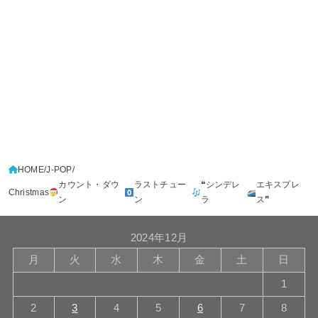
HOME
J-POP
カウント・ダウ
ラストチュー
❝シンデレ
エキスプレ
Christmas
ン
ン
ラ
ス❞
2024年12月
月
火
水
木
金
土
日
1
2
3
4
5
6
7
8