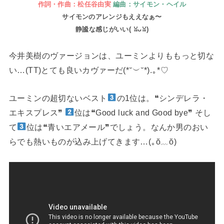
作詞・作曲：松任谷由実
編曲：サイモン・ヘイル
サイモンのアレンジもええなぁ〜
静謐な感じがいい(⁠ ⁠ꈍ⁠ᴗ⁠ꈍ⁠)
今井美樹のヴァージョンは、ユーミンよりももっと切な
い…(TT)とても良いカヴァーだ(⁠*⁠˘⁠︶⁠˘⁠*⁠)⁠.⁠｡⁠*⁠♡
ユーミンの超切ないベスト
の1位は。❝シンデレラ・
エキスプレス❞
位は❝Good luck and Good bye❞ そし
て
位は❝青いエアメール❞でしょう。なんか男のおい
らでも熱いものが込み上げてきます…(⁠｡⁠ŏ⁠﹏⁠ŏ⁠)