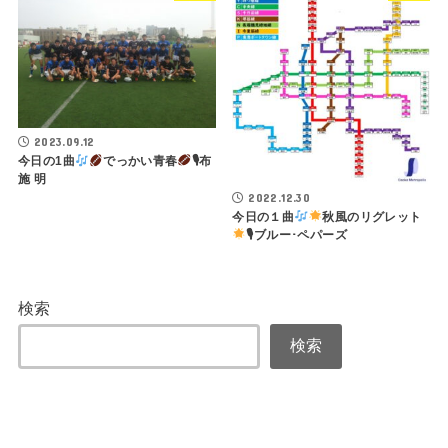
2023.09.12
今日の1曲
でっかい青春
🎙布
施 明
2022.12.30
今日の１曲
秋風のリグレット
🎙ブルー･ペパーズ
検索
検索