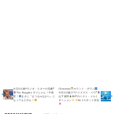
今日の1曲❝ラジオ・スターの悲劇❞
Christmas
カウント・ダウン
The Buggles ダメじゃん！中居
今日の1曲
❝クリスマス・イヴ❞
君！
まさに『まつもtoなかい』に
山下達郎
神戸のベスト・イルミ
なってもたやん！
ネーション
No.1スポット決定