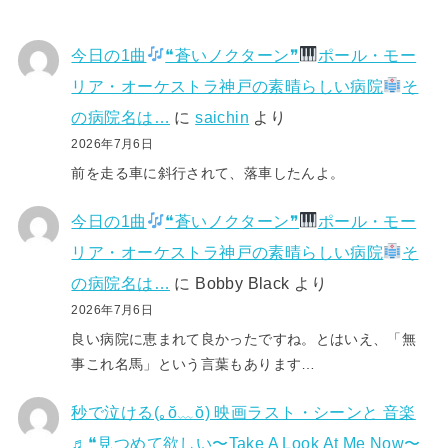
今日の1曲
❝蒼いノクターン❞
ポール・モー
リア・オーケストラ神戸の素晴らしい病院
そ
の病院名は…
に
saichin
より
2026年7月6日
前を走る車に斜行されて、落車したんよ。
今日の1曲
❝蒼いノクターン❞
ポール・モー
リア・オーケストラ神戸の素晴らしい病院
そ
の病院名は…
に
Bobby Black
より
2026年7月6日
良い病院に恵まれて良かったですね。とはいえ、「無
事これ名馬」という言葉もあります…
秒で泣ける(⁠｡⁠ŏ⁠﹏⁠ŏ⁠) 映画ラスト・シーンと 音楽
♬❝見つめて欲しい〜Take A Look At Me Now〜