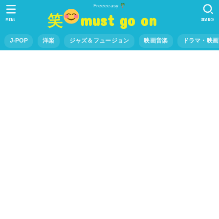
Freeeeasy
笑
must go on
MENU
SEARCH
J-POP
洋楽
ジャズ＆フュージョン
映画音楽
ドラマ・映画