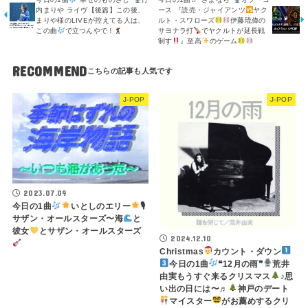
内まりや ライヴ【後篇】この後、
ース 『読売・ジャイアンツ
ヤク
まりや様のLIVEが控えてる人は、
ルト・スワローズ
伊藤琉偉の
この曲
で立つんやで！
サヨナラ打
でヤクルトが延長戦
制す
』至高
のゲーム
RECOMMEND
J-POP
J-POP
2023.07.09
今日の1曲
いとしのエリー
🎙
サザン・オールスターズ〜海
と
彼女
とサザン・オールスターズ
2024.12.10
Christmas
カウント・ダウン
今日の1曲
❝12月の雨❞
荒井
由実もうすぐ来るクリスマス
♪思
い出の日には〜♬
神戸のデート
マイスター
がお薦めするクリ