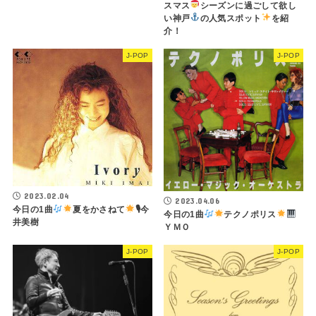
スマス
シーズンに過ごして欲し
い神戸
の人気スポット
を紹
介！
J-POP
J-POP
2023.02.04
2023.04.06
今日の1曲
夏をかさねて
🎙今
今日の1曲
テクノポリス
井美樹
ＹＭＯ
J-POP
J-POP