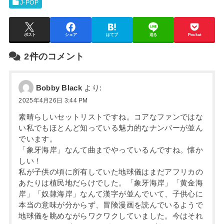
J-POP
ポスト
シェア
はてブ
送る
Pocket
2件のコメント
Bobby Black
より:
2025年4月26日 3:44 PM
素晴らしいセットリストですね。コアなファンではな
い私でもほとんど知っている魅力的なナンバーが並ん
でいます。
「象牙海岸」なんて曲までやっているんですね。懐か
しい！
私が子供の頃に所有していた地球儀はまだアフリカの
あたりは植民地だらけでした。「象牙海岸」「黄金海
岸」「奴隷海岸」なんて漢字が並んでいて、子供心に
本当の意味が分からず、冒険漫画を読んでいるようで
地球儀を眺めながらワクワクしていました。今はそれ