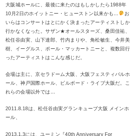
大阪城ホールに、最後に来たのはもしかしたら1988年
10月2日のホイットニー・ヒューストン以来かも…
お
いらはコンサートはとにかく決まったアーティストしか
行かなくなった。サザン★オールスターズ、桑田佳祐、
松任谷由実、山下達郎、竹内まりや、角松敏生、今井美
樹、イーグルス、ポール・マッカートニーと、複数回行
ったアーティストはこんな感じだ。
会場は主に、京セラドーム大阪、大阪フェスティバルホ
ール、神戸国際ホール、ビルボード・ライブ大阪だ。こ
れらの会場以外では…
2011.8.18は、松任谷由実グランキューブ大阪 メインホ
ール、
2013.1.3には、ユーミン『40th Anniversary For