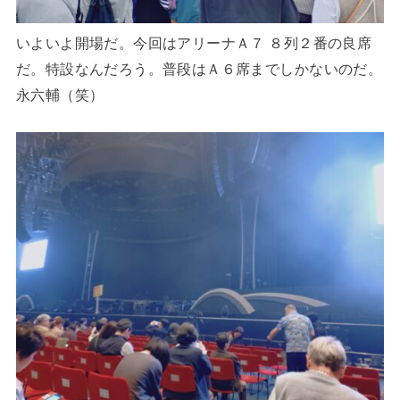
いよいよ開場だ。今回はアリーナＡ７ ８列２番の良席
だ。特設なんだろう。普段はＡ６席までしかないのだ。
永六輔（笑）