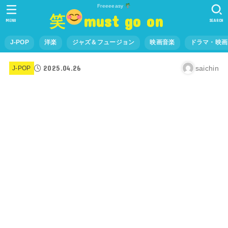
Freeeeasy
笑
must go on
MENU
SEARCH
J-POP
洋楽
ジャズ＆フュージョン
映画音楽
ドラマ・映画
2025.04.26
saichin
J-POP