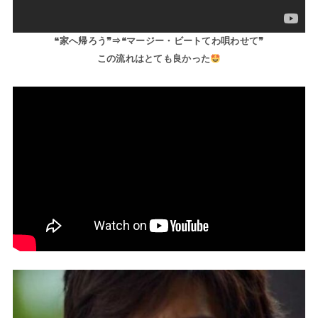
❝家へ帰ろう❞⇒❝マージー・ビートてわ唄わせて❞
この流れはとても良かった