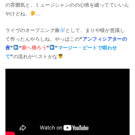
の雰囲気と、ミュージシャンのの心情を綴ってていいん
やけどね。
…
ライヴのオープニング曲
として、まりや様が意識し
て作ったんやろしね。やっぱこの❝
アンフィシアターの
夜
❞
❝
家へ帰ろう
❞
❝
マージー・ビートで唄わせ
て
❞の流れがベストかな