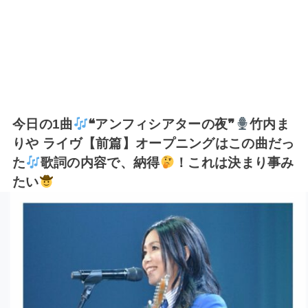
今日の1曲
❝アンフィシアターの夜❞
竹内ま
りや ライヴ【前篇】オープニングはこの曲だっ
た
歌詞の内容で、納得
！これは決まり事み
たい