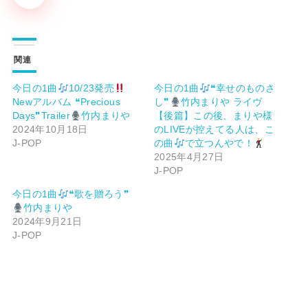
関連
今日の1曲
10/23発売
今日の1曲
❝幸せのものさ
Νewアルバム ❝Precious
し❞
竹内まりや ライヴ
Days❞Trailer
竹内まりや
【後篇】この後、まりや様
2024年10月18日
のLIVEが控えてる人は、こ
J-POP
の曲
で立つんやで！
2025年4月27日
J-POP
今日の1曲
❝歌を贈ろう❞
竹内まりや
2024年9月21日
J-POP