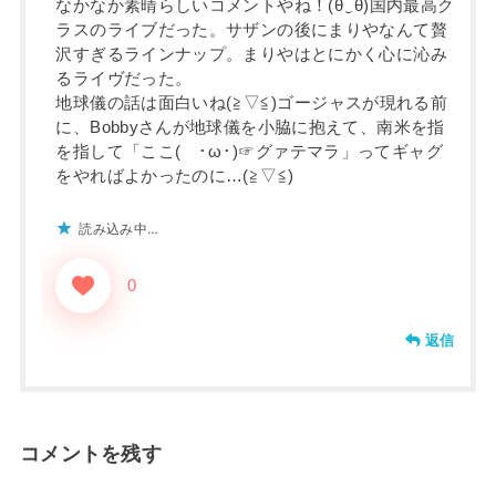
なかなか素晴らしいコメントやね！(⁠θ⁠‿⁠θ⁠)国内最高ク
ラスのライブだった。サザンの後にまりやなんて贅
沢すぎるラインナップ。まりやはとにかく心に沁み
るライヴだった。
地球儀の話は面白いね(⁠≧⁠▽⁠≦⁠)ゴージャスが現れる前
に、Bobbyさんが地球儀を小脇に抱えて、南米を指
を指して「ここ(⁠ ⁠･⁠ω⁠･⁠)⁠☞グァテマラ」ってギャグ
をやればよかったのに…(⁠≧⁠▽⁠≦⁠)
読み込み中…
0
返信
コメントを残す