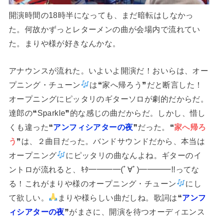
開演時間の18時半になっても、まだ暗転はしなかっ
た。何故かずっとレターメンの曲が会場内で流れてい
た。まりや様が好きなんかな。
アナウンスが流れた。いよいよ開演だ！おいらは、オー
プニング・チューン
は❝家へ帰ろう❞だと断言した！
オープニングにピッタリのギターソロが劇的だからだ。
達郎の❝Sparkle❞的な感じの曲だからだ。しかし、惜し
くも違った❝
アンフィシアターの夜
❞だった。❝
家へ帰ろ
う
❞は、２曲目だった。バンドサウンドだから、本当は
オープニング
にピッタリの曲なんよね。ギターのイ
ントロが流れると、ｷﾀ━━━━(ﾟ∀ﾟ)━━━━!!ってな
る！これがまりや様のオープニング・チューン
にし
て欲しい。
まりや様らしい曲だしね。歌詞は❝
アンフ
ィシアターの夜
❞がまさに、開演を待つオーディエンス