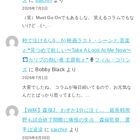
ズ
に
saichin
より
2026年7月3日
（笑）Must Go Onでもあるしな。 笑えるコラムでもな
いけど…(⁠◔⁠‿⁠…
秒で泣ける(⁠｡⁠ŏ⁠﹏⁠ŏ⁠) 映画ラスト・シーンと 音楽
♬❝見つめて欲しい〜Take A Look At Me Now〜
カリブの熱い夜 主題歌♬❞
フィル・コリン
ズ
に
Bobby Black
より
2026年7月1日
大変でしたね。 コラムが毎日続いてるので、お元気な
んだとばっかり思ってました。…
【W杯】森保J、わずか1分に泣く… 延長戦視
野も試合終了間際に痛恨の失点 森保監督、選
手は涙涙
に
saichin
より
2026年6月30日