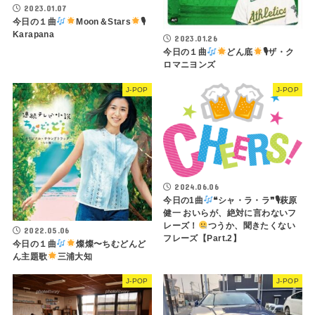
2023.01.07
今日の１曲
Moon＆Stars
🎙
Karapana
2023.01.26
今日の１曲
どん底
🎙ザ・ク
ロマニヨンズ
J-POP
J-POP
2024.06.06
今日の1曲
❝シャ・ラ・ラ❞🎙萩原
健一 おいらが、絶対に言わないフ
レーズ！
つうか、聞きたくない
2022.05.06
フレーズ【Part.2】
今日の１曲
燦燦〜ちむどんど
ん主題歌
三浦大知
J-POP
J-POP