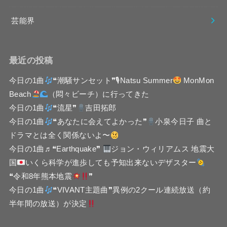
芸能界
最近の投稿
今日の1曲
❝潮騒サンセット❞🎙Natsu Summer
MonMon
Beach
（悶々ビーチ）に行ってきた
今日の1曲
❝流星❞
吉田拓郎
今日の1曲
❝あなたに会えてよかった❞
小泉今日子 曲と
ドラマとは全く関係ないよ〜
今日の1曲♬❝Earthquake❞
ジョン・ウィリアムス 地震大
国
いくら科学が進歩しても予知出来ないデザスター
❝令和8年熊本地震
❞
今日の1曲
❝VIVANT主題曲❞異例の2クール連続放送（約
半年間の放送）が決定