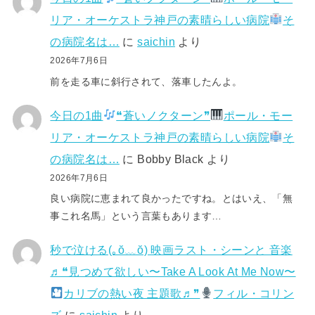
リア・オーケストラ神戸の素晴らしい病院
そ
の病院名は…
に
saichin
より
2026年7月6日
前を走る車に斜行されて、落車したんよ。
今日の1曲
❝蒼いノクターン❞
ポール・モー
リア・オーケストラ神戸の素晴らしい病院
そ
の病院名は…
に
Bobby Black
より
2026年7月6日
良い病院に恵まれて良かったですね。とはいえ、「無
事これ名馬」という言葉もあります…
秒で泣ける(⁠｡⁠ŏ⁠﹏⁠ŏ⁠) 映画ラスト・シーンと 音楽
♬❝見つめて欲しい〜Take A Look At Me Now〜
カリブの熱い夜 主題歌♬❞
フィル・コリン