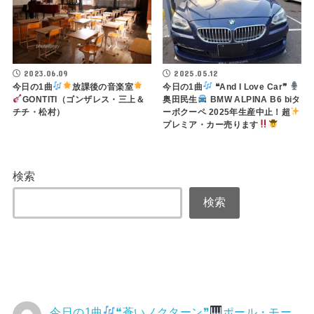
2023.06.09
2025.05.12
今日の1曲
放課後の音楽室
今日の1曲
❝And I Love Car❞
GONTITI（ゴンザレス・三上＆
奥田民生
BMW ALPINA B6 biタ
チチ・松村）
ーボクーペ 2025年生産中止！超
プレミア・カー売ります
検索
検索
今日の1曲
❝蒼いノクターン❞
ポール・モー