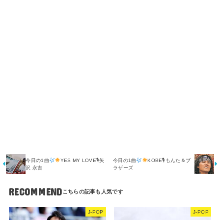
今日の1曲
YES MY LOVE🎙矢
今日の1曲
KOBE🎙もんた＆ブ
沢 永吉
ラザーズ
RECOMMEND
J-POP
J-POP