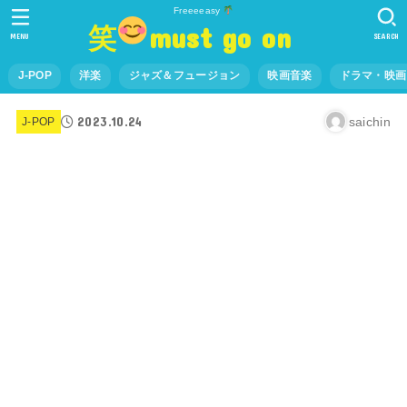
Freeeeasy
笑
must go on
MENU
SEARCH
J-POP
洋楽
ジャズ＆フュージョン
映画音楽
ドラマ・映画
2023.10.24
saichin
J-POP