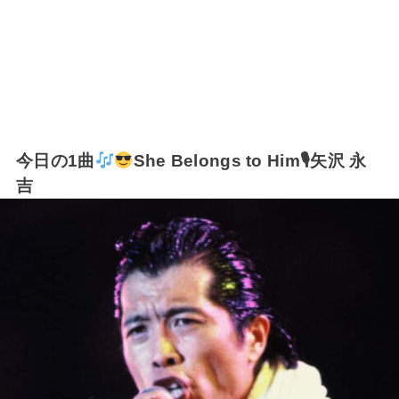
今日の1曲
She Belongs to Him🎙矢沢 永
吉