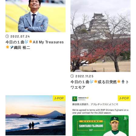
2022.07.24
今日の１曲
All My Treasures
織田 裕二
2022.11.25
今日の１曲
或る日突然
ト
ワエモア
J-POP
J-POP