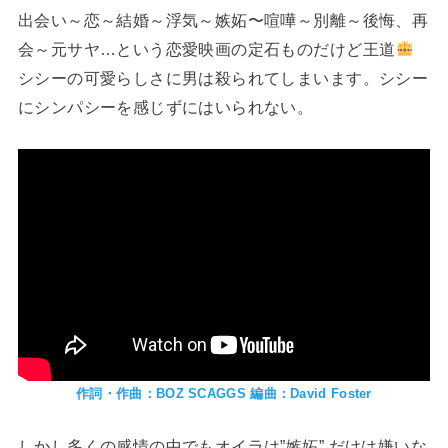
出会い～恋～結婚～浮気～嫉妬〜喧嘩～別離～後悔、再
会～元サヤ…という恋愛映画の定石ものだけど王道
シシーの可愛らしさに男は殺られてしまいます。シシー
にシンパシーを感じずにはいられない。
作詞・作曲：BOZ SCAGGS 編曲：David Foster
しかし多くの感情の中でもオイラは”嫉妬” だけは嫌いな