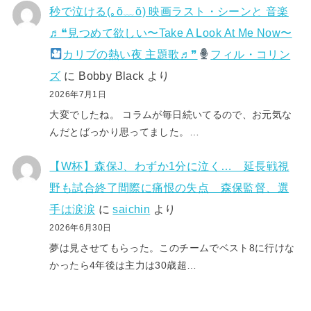
秒で泣ける(⁠｡⁠ŏ⁠﹏⁠ŏ⁠) 映画ラスト・シーンと 音楽
♬❝見つめて欲しい〜Take A Look At Me Now〜
カリブの熱い夜 主題歌♬❞
フィル・コリン
ズ
に
Bobby Black
より
2026年7月1日
大変でしたね。 コラムが毎日続いてるので、お元気な
んだとばっかり思ってました。…
【W杯】森保J、わずか1分に泣く… 延長戦視
野も試合終了間際に痛恨の失点 森保監督、選
手は涙涙
に
saichin
より
2026年6月30日
夢は見させてもらった。このチームでベスト8に行けな
かったら4年後は主力は30歳超…