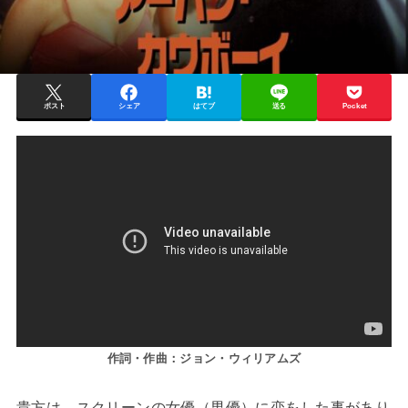
ポスト
シェア
はてブ
送る
Pocket
作詞・作曲：ジョン・ウィリアムズ
貴方は、スクリーンの女優（男優）に恋をした事があり