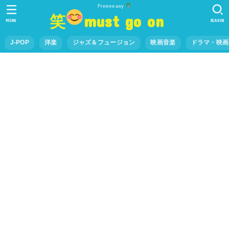
Freeeeasy
笑
must go on
MENU
SEARCH
J-POP
洋楽
ジャズ＆フュージョン
映画音楽
ドラマ・映画