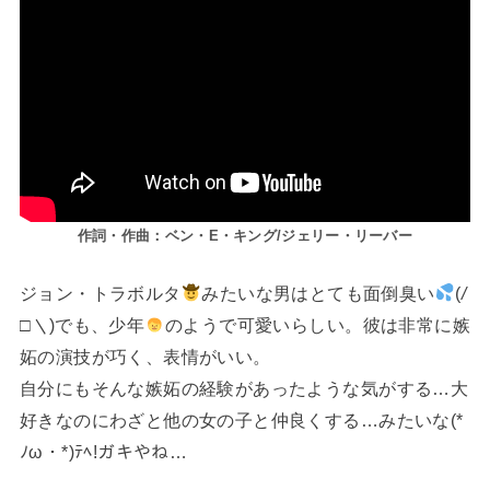
作詞・作曲：ベン・E・キング/ジェリー・リーバー
ジョン・トラボルタ
みたいな男はとても面倒臭い
(
/
□＼
)でも、少年
のようで可愛いらしい。彼は非常に嫉
妬の演技が巧く、表情がいい。
自分にもそんな嫉妬の経験があったような気がする…大
好きなのにわざと他の女の子と仲良くする…みたいな(*
ﾉω・*)ﾃﾍ!ガキやね…