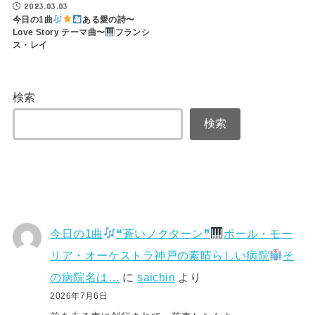
2023.03.03
今日の1曲
ある愛の詩〜
Love Story テーマ曲〜
フランシ
ス・レイ
検索
検索
今日の1曲
❝蒼いノクターン❞
ポール・モー
リア・オーケストラ神戸の素晴らしい病院
そ
の病院名は…
に
saichin
より
2026年7月6日