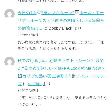
前を走る車に斜行されて、落車したんよ。
今日の1曲
❝蒼いノクターン❞
ポール・モー
リア・オーケストラ神戸の素晴らしい病院
そ
の病院名は…
に
Bobby Black
より
2026年7月6日
良い病院に恵まれて良かったですね。とはいえ、「無
事これ名馬」という言葉もあります…
秒で泣ける(⁠｡⁠ŏ⁠﹏⁠ŏ⁠) 映画ラスト・シーンと 音楽
♬❝見つめて欲しい〜Take A Look At Me Now〜
カリブの熱い夜 主題歌♬❞
フィル・コリン
ズ
に
saichin
より
2026年7月3日
（笑）Must Go Onでもあるしな。 笑えるコラムでもな
いけど…(⁠◔⁠‿⁠…