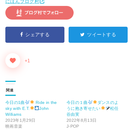
にほんブログ村
シェアする
ツイートする
+1
関連
今日の1曲
Ride in the
今日の１曲
ダンスのよ
sky with E.T.
John
うに抱き寄せたい
松任
Williams
谷由実
2023年1月29日
2022年8月13日
映画音楽
J-POP