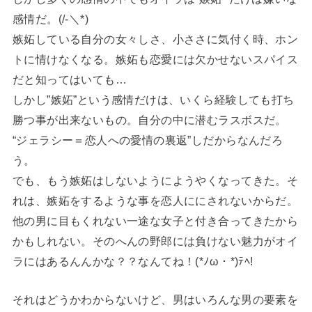
感情だ。(/-＼*)
嫉妬している自分の女々しさ、小ささに気付く時、ホン
トに情けなくなる。嫉妬も恋愛には欠かせないスパイス
だと知ってはいても…
しかし”嫉妬”という感情だけは、いくら経験しても打ち
勝つ事が出来ないもの。自分の中に潜むラスボスだ。
“ジェラシー＝恋人への愛情の裏返”しだからなんだろ
う。
でも、もう嫉妬はしないようにようやくなってきた。そ
れは、嫉妬をするような事を恋人ににされないからだ。
他の男に目もくれない一途な女子と付き合ってきたから
かもしれない。そのへんの野郎には負けない魅力がオイ
ラにはあるんんかな？？なんてね！(*ﾉω・*)ﾃﾍ!
それはどうかわからないけど、男はいろんな男の要素を