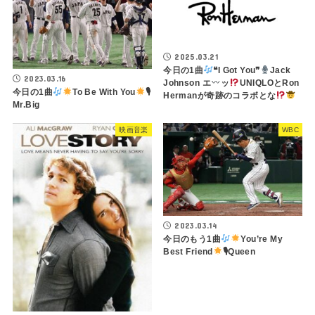
2025.03.21
今日の1曲
❝I Got You❞
Jack
2023.03.16
Johnson エ
ッ
UNIQLOとRon
今日の1曲
To Be With You
🎙
Hermanが奇跡のコラボとな
Mr.Big
映画音楽
WBC
2023.03.14
今日のもう1曲
You’re My
Best Friend
🎙Queen