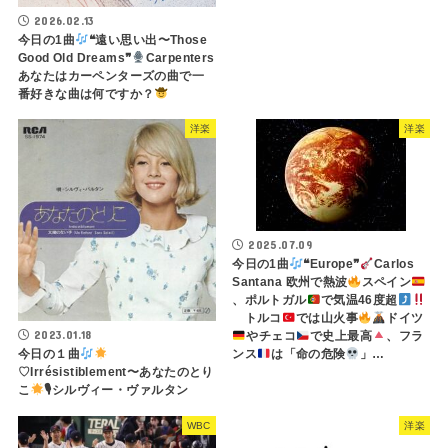
2026.02.13
今日の1曲
❝遠い思い出〜Those
Good Old Dreams❞
Carpenters
あなたはカーペンターズの曲で一
番好きな曲は何ですか？
洋楽
洋楽
2025.07.09
今日の1曲
❝Europe❞
Carlos
Santana 欧州で熱波
スペイン
、ポルトガル
で気温46度超
トルコ
では山火事
ドイツ
2023.01.18
やチェコ
で史上最高
、フラ
今日の１曲
ンス
は「命の危険
」…
♡Irrésistiblement〜あなたのとり
こ
🎙シルヴィー・ヴァルタン
WBC
洋楽