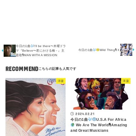
今日の1曲
I'll be there〜木曜ドラ
今日の1曲
Wild Thing🎙Ｘ
マ『Believe〜君にかける橋－』主
題歌🎙MAN WITH A MISSION
RECOMMEND
洋楽
洋楽
2024.02.21
今日の1曲
U.S.A For Africa
We Are The World🎙Amazing
and Great Musicians