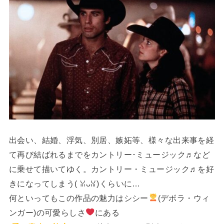
出会い、結婚、浮気、別居、嫉妬等、様々な出来事を経
て再び結ばれるまでをカントリー･ミュージック♬など
に乗せて描いてゆく。カントリー・ミュージック♬を好
きになってしまう(⁠ ⁠ꈍ⁠ᴗ⁠ꈍ⁠)くらいに…
何といってもこの作品の魅力はシシー
(デボラ・ウィ
ンガー)の可愛らしさ
にある