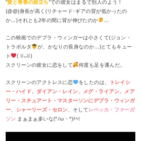
“
愛と青春の旅立ち
“での彼女はまるで別人のよう！
(@@)身長が高く(リチャード･ギアの背が低かったの
か…)それとも2年の間に背が伸びたのか
…
この映画でのデブラ・ウィンガーは小さくて(ジョン・
トラボルタ
が、かなりの長身なのか…)とてもキュー
ト
(⁠ ⁠ꈍ⁠ᴗ⁠ꈍ⁠)
スクリーンの彼女に恋をして
何度も足を運んだ。
スクリーンのアクトレスに恋
をしたのは、
トレイシ
ー・ハイド、ダイアン・レイン、メグ・ライアン、メア
リー・スチュアート・マスターソンにデブラ・ウィンガ
ー
、
シャーリーズ・セロン
、そして
レベッカ・ファーガ
ソン
まぁまぁ多いな(*ﾉω・*)ﾃﾍ!