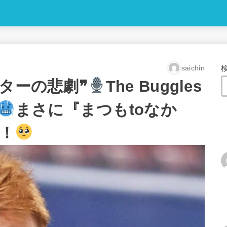
saichin
ターの悲劇❞
The Buggles
まさに『まつもtoなか
！