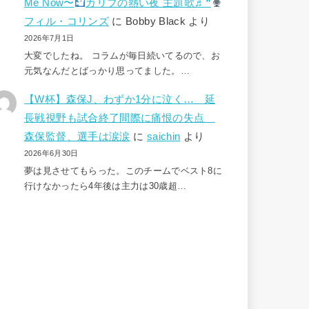
Me Now〜
カリブの熱い夜 主題歌♬❞
フィル・コリンズ
に
Bobby Black
より
2026年7月1日
大変でしたね。 コラムが毎日続いてるので、お
元気なんだとばっかり思ってました。…
【W杯】森保J、わずか1分に泣く… 延
長戦視野も試合終了間際に痛恨の失点
森保監督、選手は涙涙
に
saichin
より
2026年6月30日
夢は見させてもらった。このチームでベスト8に
行けなかったら4年後は主力は30歳超…