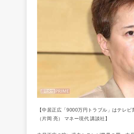
【中居正広「9000万円トラブル」はテレ
（片岡 亮） マネー現代 講談社】