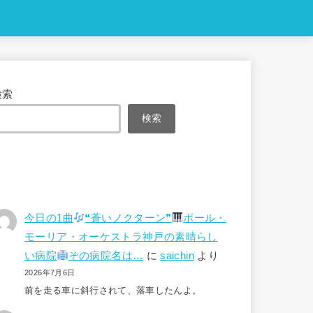
検索
検索
今日の1曲
❝蒼いノクターン❞
ポール・
モーリア・オーケストラ神戸の素晴らし
い病院
その病院名は…
に
saichin
より
2026年7月6日
前を走る車に斜行されて、落車したんよ。