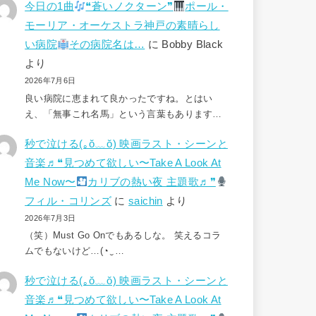
今日の1曲
❝蒼いノクターン❞
ポール・
モーリア・オーケストラ神戸の素晴らし
い病院
その病院名は…
に
Bobby Black
より
2026年7月6日
良い病院に恵まれて良かったですね。とはい
え、「無事これ名馬」という言葉もあります…
秒で泣ける(⁠｡⁠ŏ⁠﹏⁠ŏ⁠) 映画ラスト・シーンと
音楽♬❝見つめて欲しい〜Take A Look At
Me Now〜
カリブの熱い夜 主題歌♬❞
フィル・コリンズ
に
saichin
より
2026年7月3日
（笑）Must Go Onでもあるしな。 笑えるコラ
ムでもないけど…(⁠◔⁠‿⁠…
秒で泣ける(⁠｡⁠ŏ⁠﹏⁠ŏ⁠) 映画ラスト・シーンと
音楽♬❝見つめて欲しい〜Take A Look At