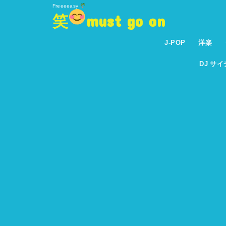
Freeeeasy
笑
must go on
J-POP
洋楽
DJ サ