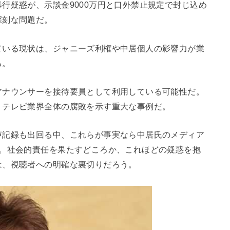
行疑惑が、示談金9000万円と口外禁止規定で封じ込め
深刻な問題だ。
ている現状は、ジャニーズ利権や中居個人の影響力が業
る。
アナウンサーを接待要員として利用している可能性だ。
、テレビ業界全体の腐敗を示す重大な事例だ。
声記録も出回る中、これらが事実なら中居氏のメディア
う。社会的責任を果たすどころか、これほどの疑惑を抱
は、視聴者への明確な裏切りだろう。